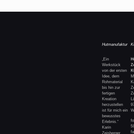
Hutmanufaktur
K
„Ein
H
Werkstück
Z
von der ersten
K
Idee, dem
M
Rohmaterial
K
bis hin zur
Z
fertigen
Z
Kreation
L
herzustellen
9
ist für mich ein
W
bewusstes
f
Erlebnis.“
5
Karin
f
Zeisberger