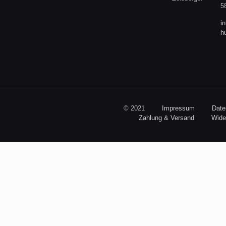
5
i
h
© 2021
Impressum
Date
Zahlung & Versand
Wide